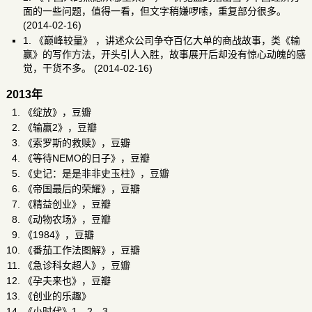
面的一些问题，值得一看，但文字稍嫌啰嗦，重复部分很多。
(2014-02-16)
1.
《巅峰较量》
，讲述众公司争夺百亿大单的商战故事，类《输
赢》的写作方法，开头引人入胜，故事展开后却没有惊心动魄的感
觉，干货不多。 (2014-02-16)
2013年
《绽放》，
豆瓣
《输赢2》，
豆瓣
《索罗斯的救赎》，
豆瓣
《等待NEMO的日子》，
豆瓣
《史记：是是非非史玉柱》，
豆瓣
《帝国最后的荣耀》，
豆瓣
《精益创业》，
豆瓣
《动物农场》，
豆瓣
《1984》，
豆瓣
《番茄工作法图解》，
豆瓣
《急诊科女超人》，
豆瓣
《孕夫来也》，
豆瓣
《创业的乐趣》
《小时代》1、2、3