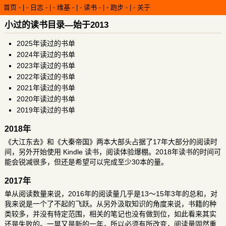
首页
-
日志
-
维基
-
读书
-
跑步
-
关于
小过的读书目录—始于2013
2025年读过的书单
2024年读过的书单
2023年读过的书单
2022年读过的书单
2021年读过的书单
2020年读过的书单
2019年读过的书单
2018年
《大江东去》和《大秦帝国》两本大部头占据了17年大部分的阅读时
间，另外开始使用 Kindle 读书，阅读体验爆棚。
2018年读书
的时间可
能会锐减很多，但还是希望可以完成至少30本的量。
2017年
单从阅读数量来说，2016年的阅读量几乎是13～15年3年的总和，对
我来说是一个了不起的飞跃。从另外汲取知识的角度来说，书籍的种
类较多，并没有特定范围，相关的笔记也没有做到位，如此看来其实
还是失败的。一晃又是新的一年，所以必须有所改变，阅读量固然重