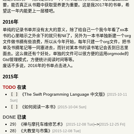
要，能否真正从书籍中获取营养更为重要。这是我
2017年的书单
，希
望这一年内能更上一层楼吧。
2016年
单纯的记录书单并没有太大的意义，除了给自己一个我今年看了xx本
书的心里暗示之外余下的就只有Nil了，另外为一本书单独新建一个org
文件做书摘有些浪费，所以从今年开始，每年只建一个org文件，把书
单及书摘笔记等一同塞进去，而针对某本书的读书笔记会丢到
日志
里
面去。这么做还有个好处，单独的文件可以很方便的运用orgmode的
Gtd管理模式，方便统计阅读时间等等。
废话不多说，
2016年的书单
点击进入。
2015年
TODO
在读
《The Swift Programming Language 中文版》
[ ]
[2015-10-11
Sun]
《如何阅读一本书》
[ ]
[2015-10-04 Sun]
DONE
已读
29）《禅与摩托车维修艺术》
–>
[2015-12-08 Tue]
[2015-12-25 Fri]
28）《大教堂与市集》
[2015-12-08 Tue]