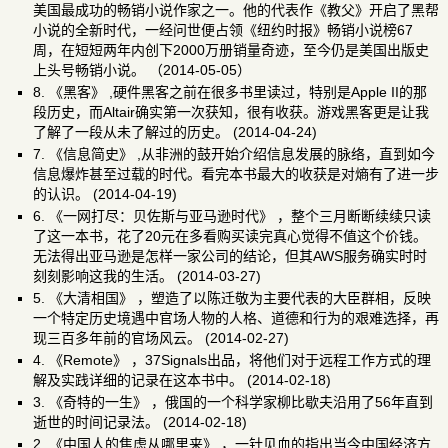
美国最成功的畅销小说作家之一。他的代表作《教父》开启了黑帮
小说的全新时代，一经问世便占领《纽约时报》畅销小说榜67
周，在短短两年内创下2000万册销量奇迹，至今仍是美国出版史
上头号畅销小说。 （2014-05-05）
8.
《黑客》
,硬件黑客之前在很多书里读过，特别是Apple II的那
段历史，而Altair确实第一次获知，很有收获。游戏黑客更是让我
了解了一段从未了解过的历史。 (2014-04-24)
7.
《信息简史》
,从非洲的鼓开始介绍信息发展的脉络，直到如今
信息爆炸甚至过载的时代。看完本书最大的收获是对熵有了进一步
的认识。 (2014-04-19)
6.
《一网打尽：贝佐斯与亚马逊时代》
，整个三月断断续续只读
了这一本书，花了20元在多看购买读完真心觉得不值这个价钱。
无法得出亚马逊是怎样一家公司的结论，但其AWS服务确实时时
刻刻影响这我的生活。 (2014-03-27)
5.
《大清相国》
，塑造了以陈迁敬为主要代表的大臣群相，反映
一个特定历史境遇中官场人物的人格、道德和行为的艰难选择，再
现三百多年前的官场风云。 (2014-02-27)
4.
《Remote》
，37Signals出品，将他们对于远程工作方式的理
解及实践详细的记录在这本书中。 (2014-02-18)
3.
《奇特的一生》
，俄国的一个科学家柳比歇夫沿用了56年直到
逝世的时间记录法。 (2014-02-18)
2.
《中国人的焦虑从哪里来》
，一针见血的指出当今中国经济方