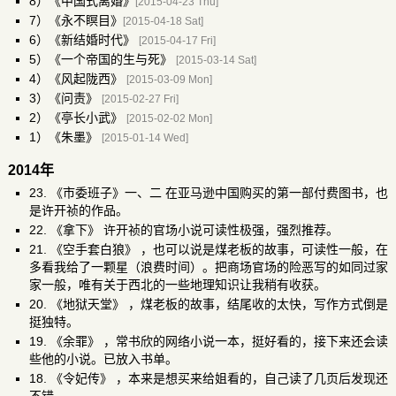
8）《中国式离婚》
[2015-04-23 Thu]
7）《永不瞑目》
[2015-04-18 Sat]
6）《新结婚时代》
[2015-04-17 Fri]
5）《一个帝国的生与死》
[2015-03-14 Sat]
4）《风起陇西》
[2015-03-09 Mon]
3）《问责》
[2015-02-27 Fri]
2）《亭长小武》
[2015-02-02 Mon]
1）《朱墨》
[2015-01-14 Wed]
2014年
23.
《市委班子》一、二
在亚马逊中国购买的第一部付费图书，也
是许开祯的作品。
22.
《拿下》
许开祯的官场小说可读性极强，强烈推荐。
21.
《空手套白狼》
，也可以说是煤老板的故事，可读性一般，在
多看我给了一颗星（浪费时间）。把商场官场的险恶写的如同过家
家一般，唯有关于西北的一些地理知识让我稍有收获。
20.
《地狱天堂》
，煤老板的故事，结尾收的太快，写作方式倒是
挺独特。
19.
《余罪》
，常书欣的网络小说一本，挺好看的，接下来还会读
些他的小说。已放入书单。
18.
《令妃传》
，本来是想买来给姐看的，自己读了几页后发现还