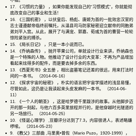
不错。
17.
《习惯的力量》
，如果你能发现自己的“习惯模式”，你就能彻
底改变自己的事业和生活！
16.
《三国机密》
，以伏皇后、杨彪、唐姬为首的一批效忠汉室的
志士谨遵献帝临终前嘱托，从温县司马防家秘密迎立献帝的同胞弟
弟刘平入宫。从此，展开了与满宠、郭嘉、荀彧为首的曹营一轮轮
惊险紧张的搏杀。
15.
《局长日记》
，只是一本小说而已。
14.
《乔纳森传》
，抛开苹果公司，单就设计行业来讲，乔纳森也
是一个特殊的人物。他推动了设计行业的大变革：不再为产品增加
看起来炫得多的配件，而是要去掉多余的东西。
13.
《西夏死书》全五册
，相比盗墓笔记还差的很远，用来打法时
间的一本书。 （2014-06-16）
12.
《探求宇宙的秘密》
，朴实的语言把宇宙学描述的浅显易懂，
尽管如此，这仍是让我读起来头皮发麻的一本书。 （2014-06-
11）
11.
《一个人的朝圣》
，这是哈罗德千里跋涉的故事。从他脚步迈
开的那一刻起，与他六百多英里旅程并行的，是他穿越时光隧道的
另一场旅行。 （2014-05-25）
10.
《怪诞心理学》
,豆瓣评分达到了7.3，内容很诱人，表述略嫌
啰嗦。 （2014-05-23）
9.
《教父》三部曲
,马里奥•普佐（Mario Puzo，1920-1999），