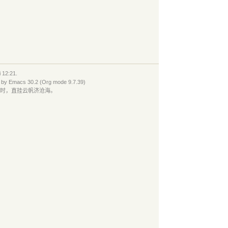
2:21.
 by
Emacs
30.2 (
Org
mode 9.7.39)
有时，直挂云帆济沧海。