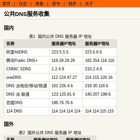
首页
-
日志
-
维基
-
读书
-
跑步
-
关于
公共DNS服务收集
国内
表1
国内公共 DNS 服务器 IP 地址
名称
服务器IP地址
服务器IP地址
阿里AliDNS
223.5.5.5
223.6.6.6
腾讯Public DNS+
119.29.29.29
182.254.116.116
CNNIC SDNS
1.2.4.8
210.2.4.8
oneDNS
112.124.47.27
114.215.126.16
DNS 派电信/移动/铁通
101.226.4.6
218.30.118.6
DNS 派 联通
123.125.81.6
140.207.198.6
百度DNS
180.76.76.6
114 DNS
114.114.114.114
114.114.115.115
国外
表2
国外公共 DNS 服务器 IP 地址
名称
服务器IP地址
服务器IP地址