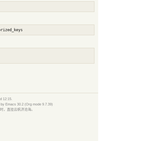
12:15.
 by
Emacs
30.2 (
Org
mode 9.7.39)
有时，直挂云帆济沧海。