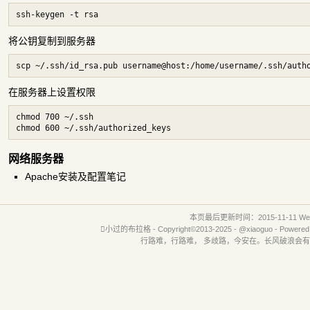
将公钥复制到服务器
在服务器上设置权限
chmod 700 ~/.ssh

网络服务器
Apache安装及配置笔记
本页最后更新时间：2015-11-11 Wed 

小过的布拉格
- Copyright©2013-2025 -
@xiaoguo
- Powered
行路难，行路难， 多歧路，今安在。长风破浪会