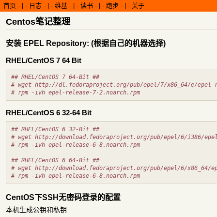
首页
-
日志
-
维基
-
读书
-
跑步
-
关于
Centos笔记整理
安装 EPEL Repository: (根据自己的机器选择)
RHEL/CentOS 7 64 Bit
## 
RHEL/CentOS 7 64-Bit ##
# 
wget http://dl.fedoraproject.org/pub/epel/7/x86_64/e/epel-
# 
rpm -ivh epel-release-7-2.noarch.rpm
RHEL/CentOS 6 32-64 Bit
## 
RHEL/CentOS 6 32-Bit ##
# 
wget http://download.fedoraproject.org/pub/epel/6/i386/epe
# 
rpm -ivh epel-release-6-8.noarch.rpm
## 
RHEL/CentOS 6 64-Bit ##
# 
wget http://download.fedoraproject.org/pub/epel/6/x86_64/e
# 
rpm -ivh epel-release-6-8.noarch.rpm
CentOS下SSH无密码登录的配置
本机生成公钥和私钥